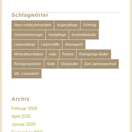
Schlagwörter
Akne richtig behandeln
Augenpflege
Frühling
Gesichtsmassage
Hautpflege
Kosmetikstudio
Lippenpflege
Lippenstifte
Massageöl
Mineralfoundation
nativ
Parfum
Reinigungs-Butter
Reinigungsmilch
Seife
Sheabutter
Zum Jahreswechsel
äth. Lavendelöl
Archiv
Februar 2026
April 2020
Januar 2020