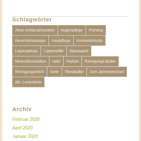
Schlagwörter
Akne richtig behandeln
Augenpflege
Frühling
Gesichtsmassage
Hautpflege
Kosmetikstudio
Lippenpflege
Lippenstifte
Massageöl
Mineralfoundation
nativ
Parfum
Reinigungs-Butter
Reinigungsmilch
Seife
Sheabutter
Zum Jahreswechsel
äth. Lavendelöl
Archiv
Februar 2026
April 2020
Januar 2020