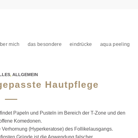
ber mich
das besondere
eindrücke
aqua peeling
LLES
,
ALLGEMEIN
gepasste Hautpflege
n findet Papeln und Pusteln im Bereich der T-Zone und den
 offene Komedonen.
e Verhornung (Hyperkeratose) des Follikelausgangs.
ufigsten Gründe ist die Anwendung falscher