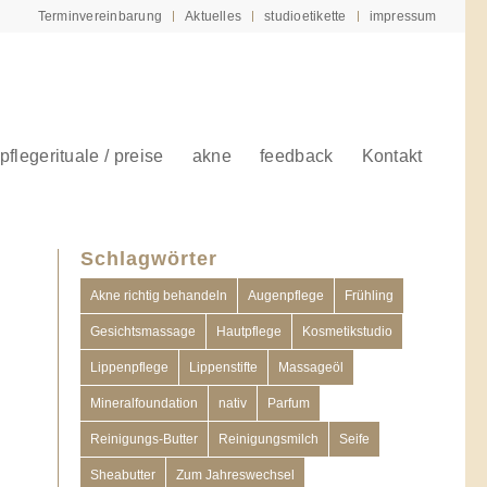
Terminvereinbarung
Aktuelles
studioetikette
impressum
pflegerituale / preise
akne
feedback
Kontakt
Schlagwörter
Akne richtig behandeln
Augenpflege
Frühling
Gesichtsmassage
Hautpflege
Kosmetikstudio
Lippenpflege
Lippenstifte
Massageöl
Mineralfoundation
nativ
Parfum
Reinigungs-Butter
Reinigungsmilch
Seife
Sheabutter
Zum Jahreswechsel