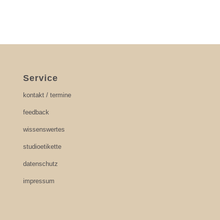
Service
kontakt / termine
feedback
wissenswertes
studioetikette
datenschutz
impressum