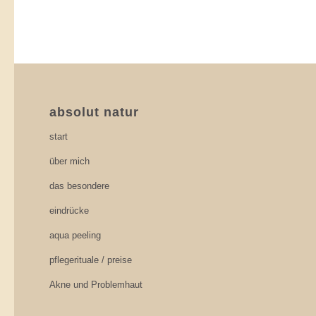
absolut natur
start
über mich
das besondere
eindrücke
aqua peeling
pflegerituale / preise
Akne und Problemhaut