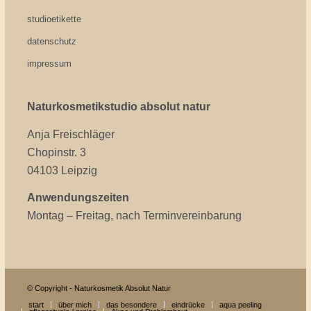
studioetikette
datenschutz
impressum
Naturkosmetikstudio absolut natur
Anja Freischläger
Chopinstr. 3
04103 Leipzig
Anwendungszeiten
Montag – Freitag, nach Terminvereinbarung
© Copyright - Naturkosmetik Absolut Natur
start
über mich
das besondere
eindrücke
aqua peeling