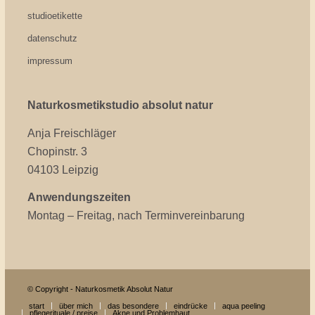
studioetikette
datenschutz
impressum
Naturkosmetikstudio absolut natur
Anja Freischläger
Chopinstr. 3
04103 Leipzig
Anwendungszeiten
Montag – Freitag, nach Terminvereinbarung
© Copyright - Naturkosmetik Absolut Natur
start
über mich
das besondere
eindrücke
aqua peeling
pflegerituale / preise
Akne und Problemhaut