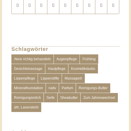
Schlagwörter
Akne richtig behandeln
Augenpflege
Frühling
Gesichtsmassage
Hautpflege
Kosmetikstudio
Lippenpflege
Lippenstifte
Massageöl
Mineralfoundation
nativ
Parfum
Reinigungs-Butter
Reinigungsmilch
Seife
Sheabutter
Zum Jahreswechsel
äth. Lavendelöl